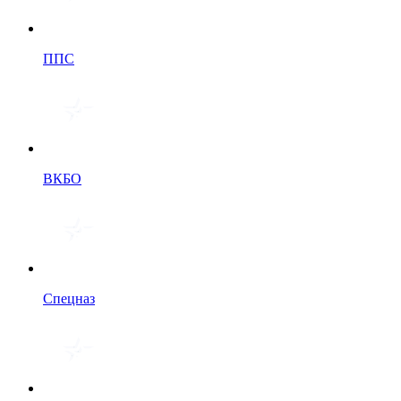
ППС
ВКБО
Спецназ