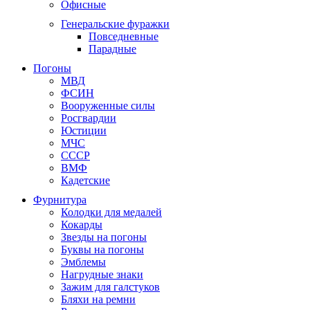
Офисные
Генеральские фуражки
Повседневные
Парадные
Погоны
МВД
ФСИН
Вооруженные силы
Росгвардии
Юстиции
МЧС
СССР
ВМФ
Кадетские
Фурнитура
Колодки для медалей
Кокарды
Звезды на погоны
Буквы на погоны
Эмблемы
Нагрудные знаки
Зажим для галстуков
Бляхи на ремни