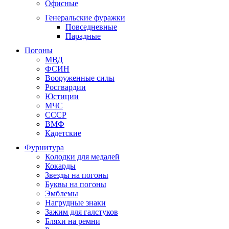
Офисные
Генеральские фуражки
Повседневные
Парадные
Погоны
МВД
ФСИН
Вооруженные силы
Росгвардии
Юстиции
МЧС
СССР
ВМФ
Кадетские
Фурнитура
Колодки для медалей
Кокарды
Звезды на погоны
Буквы на погоны
Эмблемы
Нагрудные знаки
Зажим для галстуков
Бляхи на ремни