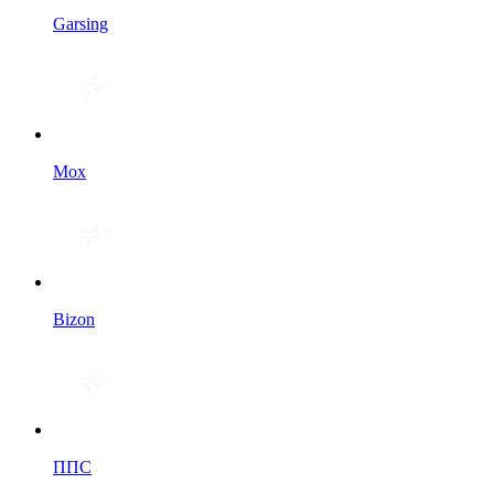
Garsing
Мох
Bizon
ППС