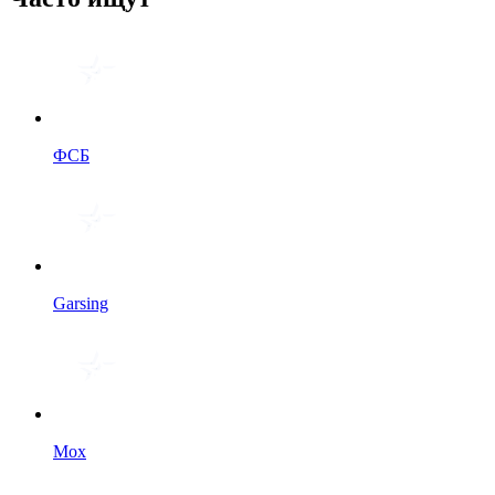
ФСБ
Garsing
Мох