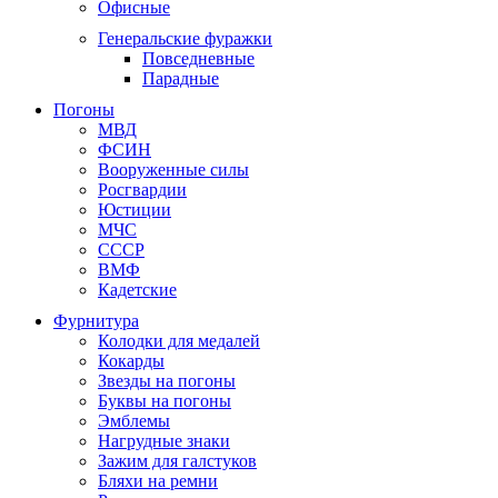
Офисные
Генеральские фуражки
Повседневные
Парадные
Погоны
МВД
ФСИН
Вооруженные силы
Росгвардии
Юстиции
МЧС
СССР
ВМФ
Кадетские
Фурнитура
Колодки для медалей
Кокарды
Звезды на погоны
Буквы на погоны
Эмблемы
Нагрудные знаки
Зажим для галстуков
Бляхи на ремни