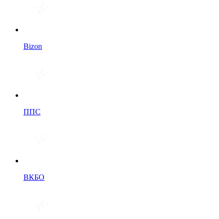
Bizon
ППС
ВКБО