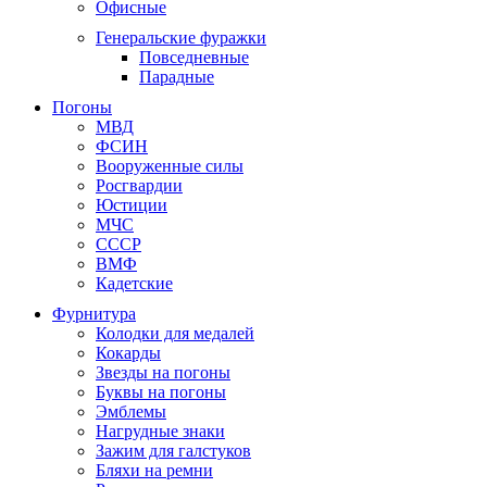
Офисные
Генеральские фуражки
Повседневные
Парадные
Погоны
МВД
ФСИН
Вооруженные силы
Росгвардии
Юстиции
МЧС
СССР
ВМФ
Кадетские
Фурнитура
Колодки для медалей
Кокарды
Звезды на погоны
Буквы на погоны
Эмблемы
Нагрудные знаки
Зажим для галстуков
Бляхи на ремни