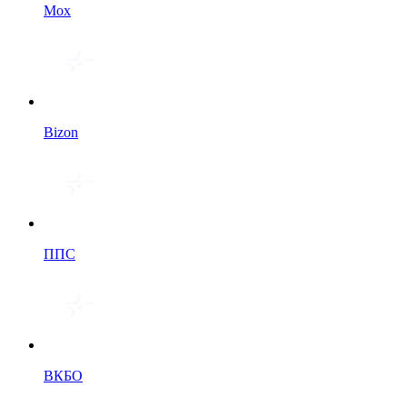
Мох
Bizon
ППС
ВКБО