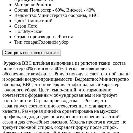
Материал:
Рипстоп
Состав:
Полиэстер - 60%, Вискоза - 40%
Ведомство:
Министерство обороны, ВВС
Цвет:
Темно-синий
Сезон:
Лето
Пол:
Мужской
Страна производства:
Россия
Тип товара:
Головной убор
Смотреть все характеристики
Фуражка ВВС штабная выполнена из рипстоп ткани, состав
полиэстер 60% и вискоза 40%. Легкая летняя модель
обеспечивает комфорт в тёплую погоду за счет плотной ткани
и хорошей воздухопроницаемости. Ведомство: Министерство
обороны, ВВС, что подчёркивает официальный характер
головного убора. Цвет темно-синий, что гармонично
сочетается с форменным обмундированием и не требует
частой чистки. Страна производства — Россия, что
гарантирует соответствие отечественным стандартам
качества. Размерная линейка ориентирована на мужской
профиль, подходит для повседневного ношения в летний
сезон и для служебных выездов. Модель простая в уходе: не
требует сложной стирки, сохраняет форму после стирок.
Элемент одежды, который можно сочетать с различными