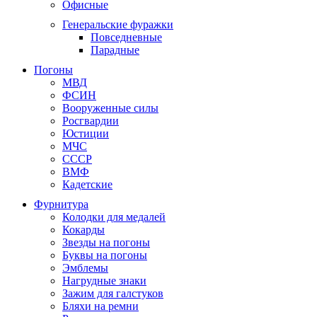
Офисные
Генеральские фуражки
Повседневные
Парадные
Погоны
МВД
ФСИН
Вооруженные силы
Росгвардии
Юстиции
МЧС
СССР
ВМФ
Кадетские
Фурнитура
Колодки для медалей
Кокарды
Звезды на погоны
Буквы на погоны
Эмблемы
Нагрудные знаки
Зажим для галстуков
Бляхи на ремни