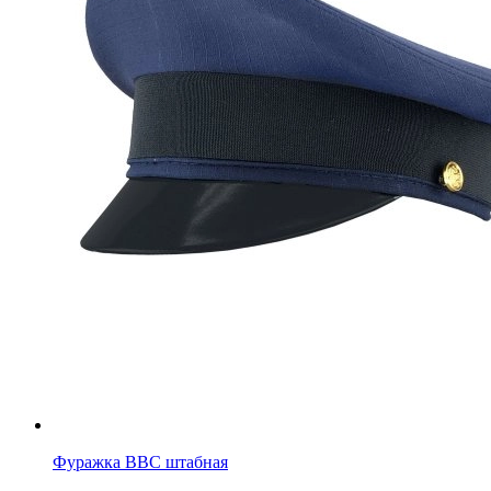
Фуражка ВВС штабная