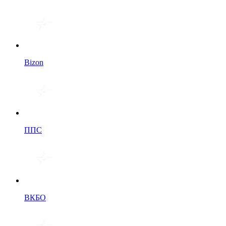
Bizon
ППС
ВКБО