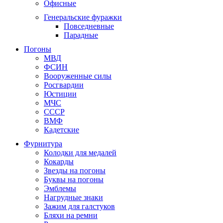
Офисные
Генеральские фуражки
Повседневные
Парадные
Погоны
МВД
ФСИН
Вооруженные силы
Росгвардии
Юстиции
МЧС
СССР
ВМФ
Кадетские
Фурнитура
Колодки для медалей
Кокарды
Звезды на погоны
Буквы на погоны
Эмблемы
Нагрудные знаки
Зажим для галстуков
Бляхи на ремни