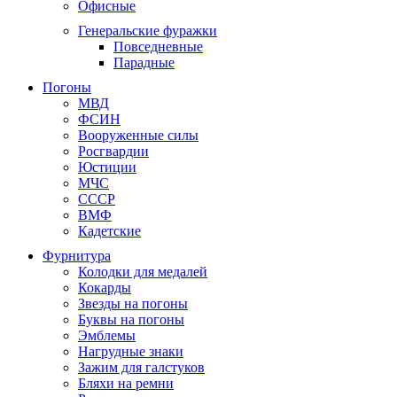
Офисные
Генеральские фуражки
Повседневные
Парадные
Погоны
МВД
ФСИН
Вооруженные силы
Росгвардии
Юстиции
МЧС
СССР
ВМФ
Кадетские
Фурнитура
Колодки для медалей
Кокарды
Звезды на погоны
Буквы на погоны
Эмблемы
Нагрудные знаки
Зажим для галстуков
Бляхи на ремни