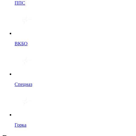
ППС
ВКБО
Спецназ
Горка