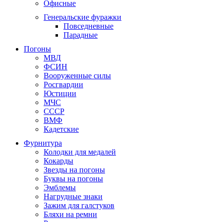
Офисные
Генеральские фуражки
Повседневные
Парадные
Погоны
МВД
ФСИН
Вооруженные силы
Росгвардии
Юстиции
МЧС
СССР
ВМФ
Кадетские
Фурнитура
Колодки для медалей
Кокарды
Звезды на погоны
Буквы на погоны
Эмблемы
Нагрудные знаки
Зажим для галстуков
Бляхи на ремни