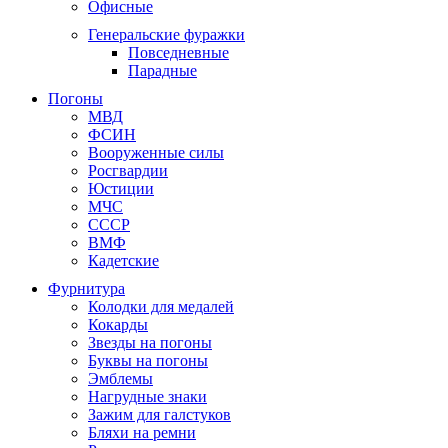
Офисные
Генеральские фуражки
Повседневные
Парадные
Погоны
МВД
ФСИН
Вооруженные силы
Росгвардии
Юстиции
МЧС
СССР
ВМФ
Кадетские
Фурнитура
Колодки для медалей
Кокарды
Звезды на погоны
Буквы на погоны
Эмблемы
Нагрудные знаки
Зажим для галстуков
Бляхи на ремни