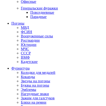
Офисные
Генеральские фуражки
Повседневные
Парадные
Погоны
МВД
ФСИН
Вооруженные силы
Росгвардии
Юстиции
МЧС
СССР
ВМФ
Кадетские
Фурнитура
Колодки для медалей
Кокарды
Звезды на погоны
Буквы на погоны
Эмблемы
Нагрудные знаки
Зажим для галстуков
Бляхи на ремни