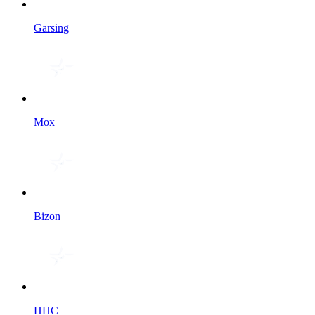
Garsing
Мох
Bizon
ППС