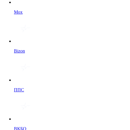
Мох
Bizon
ППС
ВКБО