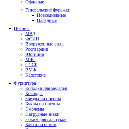
Офисные
Генеральские фуражки
Повседневные
Парадные
Погоны
МВД
ФСИН
Вооруженные силы
Росгвардии
Юстиции
МЧС
СССР
ВМФ
Кадетские
Фурнитура
Колодки для медалей
Кокарды
Звезды на погоны
Буквы на погоны
Эмблемы
Нагрудные знаки
Зажим для галстуков
Бляхи на ремни