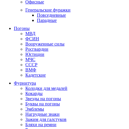
Офисные
Генеральские фуражки
Повседневные
Парадные
Погоны
МВД
ФСИН
Вооруженные силы
Росгвардии
Юстиции
МЧС
СССР
ВМФ
Кадетские
Фурнитура
Колодки для медалей
Кокарды
Звезды на погоны
Буквы на погоны
Эмблемы
Нагрудные знаки
Зажим для галстуков
Бляхи на ремни