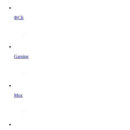
ФСБ
Garsing
Мох