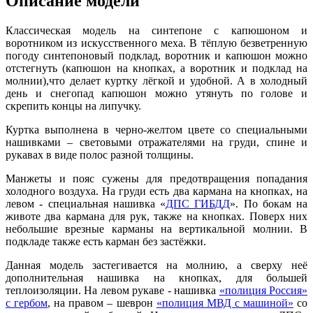
Описание модели
Классическая модель на синтепоне с капюшоном и
воротником из искусственного меха. В тёплую безветренную
погоду синтепоновый подклад, воротник и капюшон можно
отстегнуть (капюшон на кнопках, а воротник и подклад на
молнии),что делает куртку лёгкой и удобной. А в холодный
день и снегопад капюшон можно утянуть по голове и
скрепить концы на липучку.
Куртка выполнена в черно-желтом цвете со специальными
нашивками – световыми отражателями на груди, спине и
рукавах в виде полос разной толщины.
Манжеты и пояс сужены для предотвращения попадания
холодного воздуха. На груди есть два кармана на кнопках, на
левом - специальная нашивка «
ДПС ГИБДД
». По бокам на
животе два кармана для рук, также на кнопках. Поверх них
небольшие врезные карманы на вертикальной молнии. В
подкладе также есть карман без застёжки.
Данная модель застегивается на молнию, а сверху неё
дополнительная нашивка на кнопках, для большей
теплоизоляции. На левом рукаве - нашивка
«полиция Россия»
с гербом
, на правом – шеврон
«полиция МВД с машиной»
со