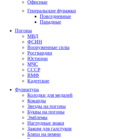
Офисные
Генеральские фуражки
Повседневные
Парадные
Погоны
МВД
ФСИН
Вооруженные силы
Росгвардии
Юстиции
МЧС
СССР
ВМФ
Кадетские
Фурнитура
Колодки для медалей
Кокарды
Звезды на погоны
Буквы на погоны
Эмблемы
Нагрудные знаки
Зажим для галстуков
Бляхи на ремни