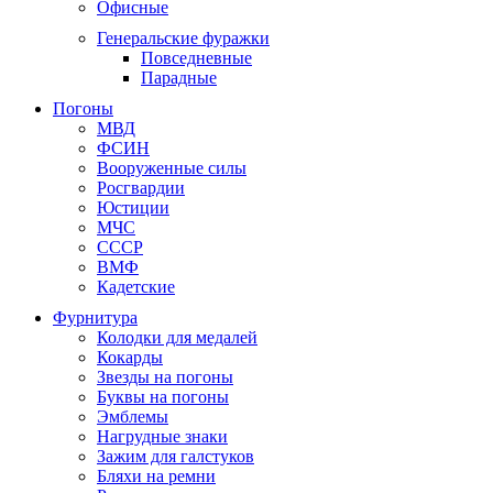
Офисные
Генеральские фуражки
Повседневные
Парадные
Погоны
МВД
ФСИН
Вооруженные силы
Росгвардии
Юстиции
МЧС
СССР
ВМФ
Кадетские
Фурнитура
Колодки для медалей
Кокарды
Звезды на погоны
Буквы на погоны
Эмблемы
Нагрудные знаки
Зажим для галстуков
Бляхи на ремни