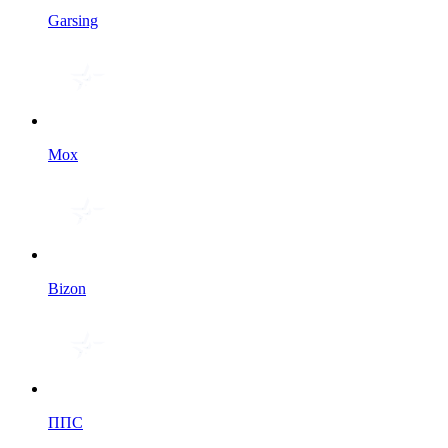
Garsing
Мох
Bizon
ППС