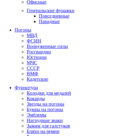
Офисные
Генеральские фуражки
Повседневные
Парадные
Погоны
МВД
ФСИН
Вооруженные силы
Росгвардии
Юстиции
МЧС
СССР
ВМФ
Кадетские
Фурнитура
Колодки для медалей
Кокарды
Звезды на погоны
Буквы на погоны
Эмблемы
Нагрудные знаки
Зажим для галстуков
Бляхи на ремни