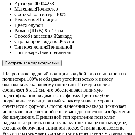
Артикул:
00004238
Материал:
Полиэстер
Состав:
Полиэстер - 100%
Ведомство:
Полиция
Цвет:
Голубой
Размер (ШхВ):
8 x 12 см
Способ нанесения:
Жаккард
Страна производства:
Россия
Тип крепления:
Пришивной
Тип товара:
Знаки различия
Смотреть все характеристики
Шеврон жаккардовый полиции голубой ключ выполнен из
полиэстера 100% и обладает устойчивостью к износу
благодаря жаккардовому плетению. Размер изделия
составляет 8 x 12 см, что обеспечивает видимую
идентификацию ведомства на форме. Цвет голубой
подчёркивает официальный характер знака и хорошо
сочетается с формой. Способ нанесения жаккард исключает
использование клея и обеспечивает долговечное изображение
без шелушения. Пришивной тип крепления позволяет
надежно закрепить нашивку на куртке, плаще или мундире,
сохраняя форму при активной носке. Страна производства
Россия подтверждает соответствие отечественным стандартам