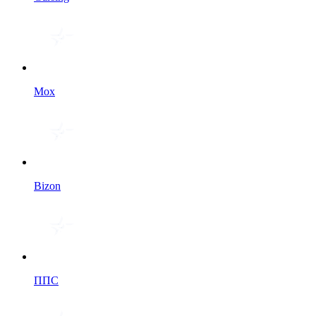
Мох
Bizon
ППС