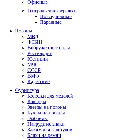
Офисные
Генеральские фуражки
Повседневные
Парадные
Погоны
МВД
ФСИН
Вооруженные силы
Росгвардии
Юстиции
МЧС
СССР
ВМФ
Кадетские
Фурнитура
Колодки для медалей
Кокарды
Звезды на погоны
Буквы на погоны
Эмблемы
Нагрудные знаки
Зажим для галстуков
Бляхи на ремни