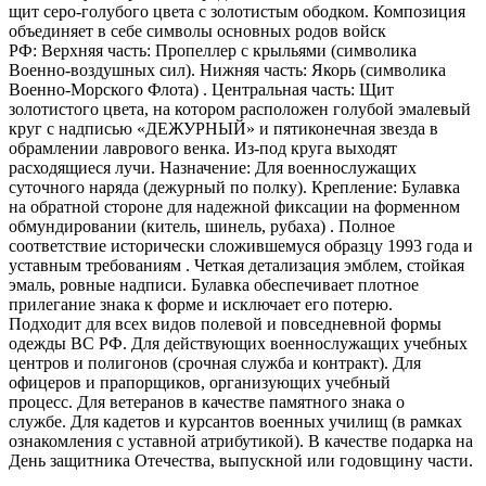
щит серо-голубого цвета с золотистым ободком. Композиция
объединяет в себе символы основных родов войск
РФ: Верхняя часть: Пропеллер с крыльями (символика
Военно-воздушных сил). Нижняя часть: Якорь (символика
Военно-Морского Флота) . Центральная часть: Щит
золотистого цвета, на котором расположен голубой эмалевый
круг с надписью «ДЕЖУРНЫЙ» и пятиконечная звезда в
обрамлении лаврового венка. Из-под круга выходят
расходящиеся лучи. Назначение: Для военнослужащих
суточного наряда (дежурный по полку). Крепление: Булавка
на обратной стороне для надежной фиксации на форменном
обмундировании (китель, шинель, рубаха) . Полное
соответствие исторически сложившемуся образцу 1993 года и
уставным требованиям . Четкая детализация эмблем, стойкая
эмаль, ровные надписи. Булавка обеспечивает плотное
прилегание знака к форме и исключает его потерю.
Подходит для всех видов полевой и повседневной формы
одежды ВС РФ. Для действующих военнослужащих учебных
центров и полигонов (срочная служба и контракт). Для
офицеров и прапорщиков, организующих учебный
процесс. Для ветеранов в качестве памятного знака о
службе. Для кадетов и курсантов военных училищ (в рамках
ознакомления с уставной атрибутикой). В качестве подарка на
День защитника Отечества, выпускной или годовщину части.